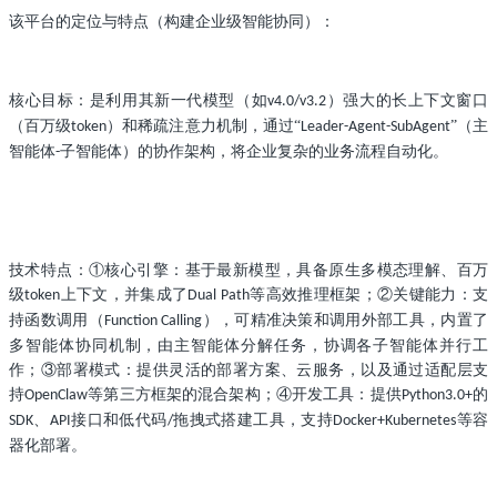
该平台的定位与特点（构建企业级智能协同）：
核心目标：是利用其新一代模型（如
）强大的长上下文窗口
v4.0/v3.2
（百万级
）和稀疏注意力机制，通过“
”（主
token
Leader-Agent-SubAgent
智能体
子智能体）的协作架构，将企业复杂的业务流程自动化。
-
技术特点：
①核心引擎：基于最新模型，具备原生多模态理解、百万
级
上下文，并集成了
等高效推理框架；②关键能力：支
token
Dual Path
持函数调用（
），可精准决策和调用外部工具，内置了
Function Calling
多智能体协同机制，由主智能体分解任务，协调各子智能体并行工
作；③部署模式：提供灵活的部署方案、云服务，以及通过适配层支
持
等第三方框架的混合架构；④开发工具：提供
的
OpenClaw
Python3.0+
、
接口和低代码
拖拽式搭建工具，支持
等容
SDK
API
/
Docker+Kubernetes
器化部署。