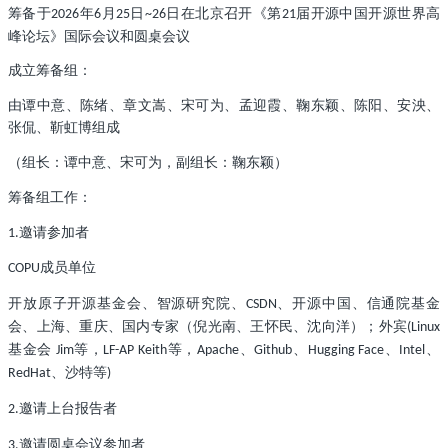
筹备于
年
月
日
日在北京召开《第
届开源中国开源世界高
2026
6
25
~26
21
峰论坛》国际会议和圆桌会议
成立筹备组：
由谭中意、陈绪、章文嵩、宋可为、孟迎霞、鞠东颖、陈阳、安泱、
张侃、靳虹博组成
（组长：谭中意、宋可为，副组长：鞠东颖）
筹备组工作：
邀请参加者
1.
成员单位
COPU
开放原子开源基金会、智源研究院、
、开源中国、信通院基金
CSDN
会、上海、重庆、国内专家（倪光南、王怀民、沈向洋）；外宾
(Linux
基金会
等，
等，
、
、
、
、
Jim
LF-AP Keith
Apache
Github
Hugging Face
Intel
、沙特等
RedHat
)
邀请上台报告者
2.
邀请圆桌会议参加者
3.