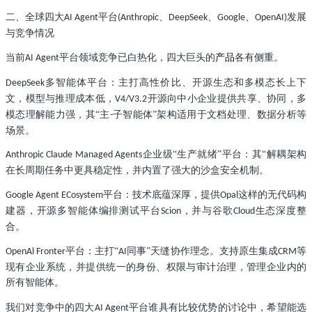
二、全球四大
平台
、
、
、
发展
AI Agent
(Anthropic
DeepSeek
Google
OpenAI)
与竞争情况
当前
平台领域竞争已白热化，四大巨头的
产品
各有侧重。
AI Agent
多智能体平台：主打高性价比、开源生态和多模态长上下
DeepSeek
文，模型与推理成本低，
开源向中小企业提供共享、协同，多
V4/V3.2
模态理解能力强，其“主
子智能体”架构适用于文档处理、数据分析等
-
场景。
企业级“生产就绪”平台：其“解耦架构
Anthropic Claude Managed Agents
在长周期任务中更具稳定性，并内置了强大的沙盒安全机制。
平台：技术底蕴深厚，提供
这样的无代码构
Google Agent ECosystem
Opal
建器，开源多智能体编排测试平台
，并与谷歌
生态深度整
Scion
Cloud
合。
平台：主打“
同事”天缝协作理念。支持原生集成
等
OpenAl Fronter
AI
CRM
现有企业系统，并提供统一的身份、权限与审计治理，管理企业内的
所有智能体。
我们对竞争中的四大
平台谁具有比较优势的讨论中，希望能选
AI Agent