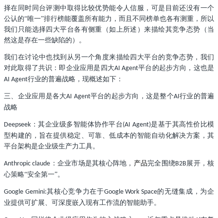
择在同时同台评测中取得比较优势能令人信服，可是目前还没有一个
公认的“唯一”排行榜能覆盖所有能力，而且不同榜单也各有测重，所以
我们只能选择四大平台各有侧重（如上所述）来描绘其竞争态势（当
然这是存在一些缺陷的）。
我们在讨论中也找到从另一个角度来描绘四大平台的竞争态势，我们
对此取得了共识：即企业应用是四大
平台的起步方向，这也是
AI Agent
行业的普遍战略，现概述如下：
AI Agent
三、企业应用是各大
平台的起步方向，这是整个
行业的普遍
AI Agent
AI
战略
：其企业级多智能体协作平台
是基于其高性价比模
Deepseek
(AI Agent)
型构建的，旨在提供稳定、可靠、低成本的智能自动化解决方案，其
平台架构是企业级生产力工具。
：企业市场是其核心阵地，
产品
完全围绕
展开，核
Anthropic claude
B2B
心策略“安全第一”。
其核心竞争力在于
的无缝集成，为企
Google Gemini:
Google Work Space
业提供可扩展、可深度嵌入现有工作流的智能助手。