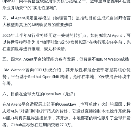
：同样将企业级应用作为核心战略之一。近年重点是推动
在复
OpenAI
Al
杂业务场景中的“实用性落地”。
四、
搞定世界模型（物理窗口）是推动目前生成式自回归语言
Al Agent
大模型向真正的
转轨发展的重要步骤
AI
年上半年
行业将经历这一关键的转折点。如何赋能
，可
2026
AI
AI Agent
以将世界模型作为其“物理引擎”或“沙盘模拟器”在执行现实任务前，先
在虚拟世界进行推理、规划和试错。
五、四大
平台治理能力各有发展，但普遍不如
成熟
AI Agent
IBM Watson
曾向
系统介绍，其开放性和混合云部署是其核心优
IBM WatsonX
COPU
势，平台基于
构建，允许在本地、
云或混合环境中
Red hat Open Shift
X
部署。
六、目前在全球火红的
（龙虾）
OpenClaw
在
平台适配层上部署的
（也可单建）火红的原因，标
AI Agent
OpenClaw
志着
从“对话”到“执行”范式的转移，它通过直接控制本地操作系统将
AI
能力与真实世界连接起来，其开源、本地部署的特性吸引了全球开发
AI
者。
星标数在短期内突破
万。
Github
27.3