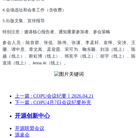
会场选址和会务工作（含收费）
4.
出版文集、宣传报导
5.
特别注意：邀请核心报告者、通知重要参加者、参会策略
参会人员：陆首群、张侃、陈伟、张潇、李孟轩、袁怿、安泱、王
珊、谭中意、章文嵩、孟迎霞、宋可为、鞠东颖、刘澎（线上）、陈
越（线上）、靳虹博（线上）、韩宪平（线上）、胡宇（线上）、陈
道清（线上）、
（线上）。
Anna.AI
上一篇
: COPU会议纪要丨2026.04.21
下一篇
: COPU4月7日会议纪要补充
开源创新中心
开源联盟会议
源桌会