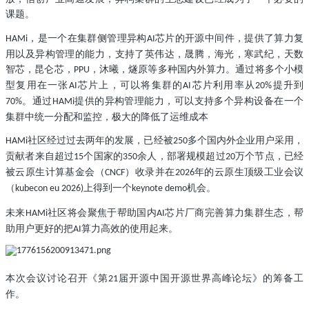
课题。
，是一个在集群侧管理异构
芯片的开源中间件，提供了算力复
HAMi
AI
用以及异构管理的能力，支持了英伟达，晟腾，海光，寒武纪，天数
智芯，昆仑芯，
，沐曦，燧原等多种国内外算力。通过将多个小模
PPU
型复用在一张
芯片上，可以将集群的
芯片利用率从
提升到
AI
AI
20%
。通过
提供的异构管理能力，可以支持多个异构设备在一个
70%
HAMi
集群中统一分配和监控，极大的降低了运维成本
社区经过过去两年的发展，已经被
多个国内外企业用户采用，
HAMi
250
贡献者来自超过
个国家的
余人，部署规模超过
万个节点，已经
15
350
20
被云原生计算基金会（
）收录并在
年的云原生顶级工业会议
CNCF
2026
（
上得到一个
机会。
kubecon eu 2026)
keynote demo
未来
社区将会聚焦于帮助国内
芯片厂商完善算力集群生态，帮
HAMi
AI
助用户更好的把
算力高效的使用起来。
AI
本次会议讨论召开《第
届开源中国开源世界高峰论坛》的筹备工
21
作。