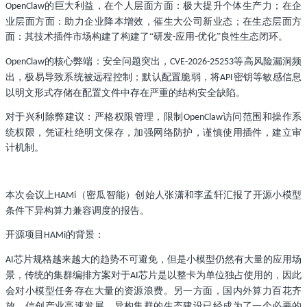
的巨大利益，在个人层面方面：极大提升个体生产力；在企
OpenClaw
业层面方面：助力企业降本增效，催生大公司新业态；在生态层面方
面：其技术插件市场构建了构建了“研发
应用
优化”良性生态闭环。
-
-
的核心弊端：安全问题突出，
等高风险漏洞频
OpenClaw
CVE-2026-25253
出，极易导致系统被远程控制；默认配置脆弱，将
密钥等敏感信息
API
以明文形式存储在配置文件中存在严重的结构安全缺陷。
对于兴利除弊建议：严格权限管理，限制
访问范围和操作系
OpenClaw
统权限，凭证杜绝明文保存，加强网络防护，谨慎使用插件，建立审
计机制。
本次会议上
（密瓜智能）创始人张潇和李孟轩汇报了开源小模型
HAMi
条件下异构算力兼容调度的报告。
开源项目
的背景：
HAMi
芯片规格越来越大的趋势不可避免，但是小模型仍然有大量的应用场
AI
景，传统的集群编排方案对于
芯片是以整卡为单位独占使用的，因此
AI
会对小模型任务存在大量的资源浪费。另一方面，国内外算力百花齐
放，信创产业高速发展，异构集群的生态建设已经成为了一个必要的