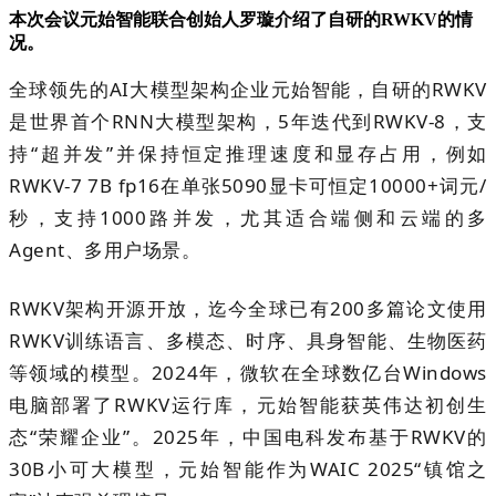
本次会议
元始智能联合创始人罗璇
介绍了
自研的RWKV的情
况
。
全球领先的AI大模型架构企业
元始智能，自研的RWKV
是世界首个RNN大模型架构，5年迭代到RWKV-8，支
持“超并发”并保持恒定推理速度和显存占用，例如
RWKV-7 7B fp16在单张5090显卡可恒定10000+词元/
秒，支持1000路并发，尤其适合端侧和云端的多
Agent、多用户场景。
RWKV架构开源开放，迄今全球已有200多篇论文使用
RWKV训练语言、多模态、时序、具身智能、生物医药
等领域的模型。2024年，微软在全球数亿台Windows
电脑部署了RWKV运行库，元始智能获英伟达初创生
态“荣耀企业”。2025年，中国电科发布基于RWKV的
30B小可大模型，元始智能作为WAIC 2025“镇馆之