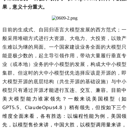
果，意义十分重大。
目前的
生成式、自回归语言大模型发展
的西方范式；
一
般
采用
堆砌方式进行大资源、大电力、大投资，以致产
生
难以为继的局面
。一个国家建设业务全面的大模型只
能是极少
数
的，起主导引领作用，带动
大量履行垂直专
业（或本地）业务的
中小模型的发展，构
成大中
小
模型
集群。但这时的大中小模型
优先选择应该是开源的，即
大模型开源的底层结构（共生开源的基础设施）
与中小
模型只有
通过开源
才能进行互连、交互、兼容。目前中
美大模型能力谁家领先？一般来说美国模型（如
GPT5.5、ClaudeOpus4.8 ）稍有领先，但按如下三个
维度全面来看，各有胜选：以编程性能为例，美国领
先，以模型售价来讲，中国大胜，以模型调用量来讲，