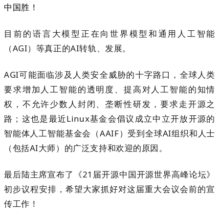
中国胜！
目前的语言大模型正在向世界模型和通用人工智能
（
AGI
）
等
真正的
AI
转轨
、
发展。
AGI
可能
面临
涉及
人类安全威胁的十字路口，
全球
人类
要求
增加人工智能的透明度、提高对
人工智能的知情
权，不允许少数人
封闭、垄断性研发，要求走开源之
路；这也是最近
Linux
基金会倡议成立中立开放开源的
智能体人工智能基金会（
AAIF
）
受到全球
AI
组织和人士
（包括
AI
大师
）的广泛支持和欢迎的
原因
。
最后陆主席宣布了《21届开源中国开源世界高峰论坛》
初步议程安排，希望大家抓好对这届重大会议会前的宣
传工作！