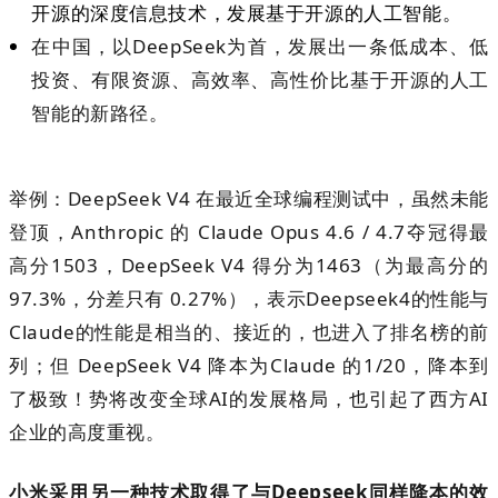
开源的深度信息技术，发展基于开源的
人工
智能。
在中国，以
Deep
S
eek
为首，发展出一条低成本、低
投资、
有限资源
、
高
效率、
高性价比
基于开源的
人工
智能的新路径。
举例
：
DeepSeek V4
在
最近全球编程测试中，虽然未能
登顶，
Anthropic
的
Claude Opus 4.6 / 4.7
夺冠得最
高分
1503
，
DeepSeek V4
得分为
1463
（为最高分的
97.3%
，分差
只有
0.27%
），表示
Deepseek4
的性能与
Claude
的性能是相当的
、
接近的，也进入了排名榜的前
列
；
但
DeepSeek V4
降本为
Claude
的
1/20
，降本到
了极致！势将改变全球
AI
的发展格局
，
也引起了西方
AI
企业的高度重视
。
小米采用另一种技术取得了与Deepseek同样降本的效