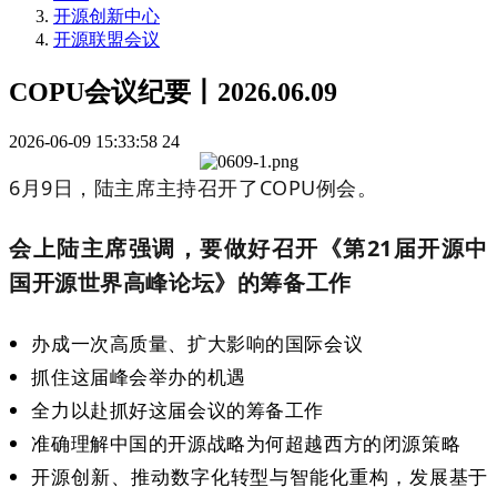
开源创新中心
开源联盟会议
COPU会议纪要丨2026.06.09
2026-06-09 15:33:58
24
6
月
9
日，陆主席主持召开了
COPU
例会。
会上陆主席强调，要做好召开
《第
21届
开源中
国开源世界高峰论坛》的筹备工作
办成
一次
高质量、扩大影响的国际会议
抓住
这届
峰会举办的机遇
全力以赴抓好
这届
会议的筹备工作
准确理解中国的开源战略为何超越西方的闭源策略
开源创新、
推动
数字化
转型与智能化重构，发展基于