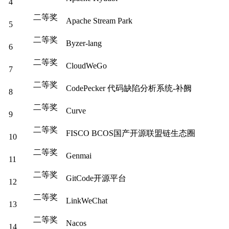
4
二等奖
Apache Stream Park
5
二等奖
Byzer-lang
6
二等奖
CloudWeGo
7
二等奖
CodePecker 代码缺陷分析系统-补阙
8
二等奖
Curve
9
二等奖
FISCO BCOS国产开源联盟链生态圈
10
二等奖
Genmai
11
二等奖
GitCode开源平台
12
二等奖
LinkWeChat
13
二等奖
Nacos
14