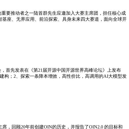
运动重要推动者之一陆首群先生应邀加入大赛主席团，担任核心成
新智基座、无界应用、前沿探索、具身未来四大赛道，面向全球开
例会，首先发表在《第21届开源中国开源世界高峰论坛》上发布
工智能建构；2、探索一条降本增效，高性价比，高调用的AI大模型发
拜会陆主席，回顾20年前创建OIN的历史，并报告了OIN2.0 的目标和