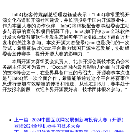
InfoQ极客传媒副总经理赵钰莹表示：“InfoQ非常重视开
源文化布道和开源社区建设，并长期投身于国内开源事业中。
作为本届大赛的协作伙伴，InfoQ将积极配合赛事组委会主动
参与赛事的宣传和项目招募工作。InfoQ旗下的Qcon全球软件
开发大会暨智能软件开发生态展每年了吸引线上线下超百万开
发者的关注和参与。本次开源大赛登录Qcon也是我们的一次
尝试，希望能借此Qcon平台助力我国开源生态发展，协助组
委会宣传赛事，提升开源大赛的影响力。”
本届开源大赛组委会负责人、北京开源创新技术委员会常
务副主任宋可为表示，“Qcon是国内最具影响力的面向开发者
的技术峰会之一，在业界具备广泛的号召力。开源赛事本次也
是与InfoQ第一次全面合作，希望能够通过这个平台将赛事信
息进行更加有效精准的传播和推送。从现在到6月，赛事处于
开放报名阶段，欢迎各界开源爱好者、技术团体报名参与。”
上一篇
: 2024中国互联网发展创新与投资大赛（开源）
登陆2024全球机器学习技术大会