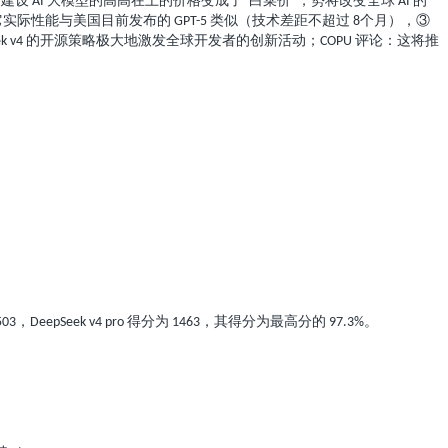
方建设
大模型的高高在上的价格变成了“白菜价”，势将改变全球
的
AI
AI
它实际性能与美国目前发布的
类似（技术差距不超过
个月），③
GPT-5
8
的开源策略极大地激发全球开发者的创新活动；
评论：这将推
k v4
COPU
，
得分为
，其得分为最高分的
。
503
DeepSeek v4 pro
1463
97.3%