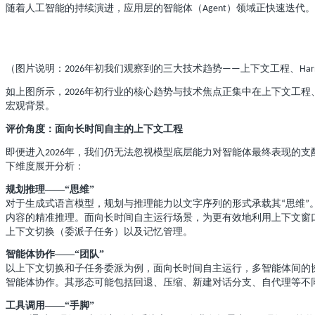
随着人工智能的持续演进，应用层的智能体（
）领域正快速迭代。
Agent
（图片说明：
年初我们观察到的三大技术趋势
上下文工程、
2026
——
Har
如上图所示，
年初行业的核心趋势与技术焦点正集中在上下文工程
2026
宏观背景。
评价角度：面向长时间自主的上下文工程
即便进入
年，我们仍无法忽视模型底层能力对智能体最终表现的支
2026
下维度展开分析：
规划推理
——“思维”
对于生成式语言模型，规划与推理能力以文字序列的形式承载其
思维
“
”
内容的精准推理。面向长时间自主运行场景，为更有效地利用上下文窗
上下文切换（委派子任务）以及记忆管理。
智能体协作
——“团队”
以上下文切换和子任务委派为例，面向长时间自主运行，多智能体间的
智能体协作。其形态可能包括回退、压缩、新建对话分支、自代理等不
工具调用
——“手脚”