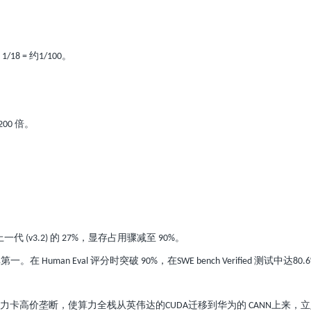
约
。
x 1/18 =
1/100
倍。
200
上一代
的
，显存占用骤减至
。
(v3.2)
27%
90%
单第一。在
评分时突破
，在
测试中达
Human Eval
90%
SWE bench Verified
80.
力卡高价垄断，使算力全栈从英伟达的
迁移到华为的
上来，立
CUDA
CANN