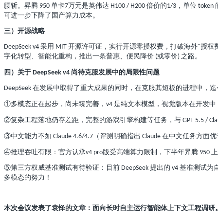
腰斩。昇腾
单卡
万元是英伟达
倍价的
，单位
950
7
H100 / H200
1/3
token
可进一步下降了国产算力成本。
三）开源战略
采用
开源许可证，实行开源零授权费，打破海外“授权
DeepSeek v4
MIT
字化转型、智能化重构，推出一条普惠、便民降价
或零价
之路。
(
)
四）关于
尚待克服发展中的局限性问题
DeepSeek v4
在发展中取得了重大成果的同时，在克服其短板的进程中，迄
DeepSeek
①多模态正在起步，尚未臻完善，
是纯文本模型，视觉版本在开发中
v4
②复杂工程落地仍存差距，完整的游戏引擎构建等任务，与
GPT 5.5 / Cl
③中文能力不如
（评测明确指出
在中文任务方面优
Claude 4.6/4.7
Claude
④推理吞吐有限：官方认承
版受高端算力限制，下半年昇腾
上
v4 pro
950
⑤第三方权威基准测试有待验证：目前
提出的
基准测试为
DeepSeek
v4
多模态的努力！
本次会议发表了袁怿的文章：面向长时自主运行智能体上下文工程调研