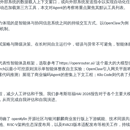
外部系统的数据载入上下文窗口，或向外部系统发送指令以实现自动化任
动态加载第三方工具，本文对
的考察将重点聚焦其默认工具列表。
Agent
力体现的是智能体与协同信息系统之间的持续交互方式。以
为例
OpenClaw
机制。
试策略与降级决策。在长时间自主运行中，错误与异常不可避免，智能体
代表性智能体及框架，选取参考了
这个最大的大模型
https://openrouter.ai/
以最小可控原则演示单智能体整夜自主实验；
引入网关平面
rch
OpenClaw
露代码推测）展现了商业编码
的密集上下文工程；
则代表了
Agent
Kilo Code
程，减少人工评估和干预。我们参考斯坦福
报告对于各个主要大
HAI 2026
，从而完成自我评估和自我演进。
明确了
开源社区与银河麒麟商业发行版上下游赋能、技术同源
openKylin
地、
架构生态深度布局，以及
版本适配发布等相关工作，持续
RISC-V
RVA23