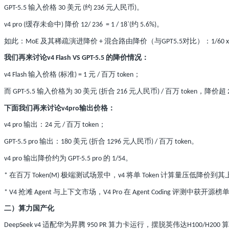
输入价格
美元
约
元人民币
。
GPT-5.5
30
(
236
)
缓存未命中
降价
约
。
v4 pro (
)
12/ 236 = 1 / 18`(
5.6%)
如此：
及其稀疏演进降价
混合路由降价（与
对比）：
MoE
+
GPT5.5
1/60 
我们再来讨论
的降价情况：
v4 Flash VS GPT-5.5
输入价格
标准
元
百万
；
v4 Flash
(
) = 1
/
token
而
输入价格为
美元
折合
元人民币
百万
，降价超
GPT-5.5
30
(
216
) /
token
下面我们再来讨论
输出价格：
v4pro
输出：
元
百万
；
v4 pro
24
/
token
输出：
美元
折合
元人民币
百万
。
GPT-5.5 pro
180
(
1296
) /
token
输出降价约为
的
。
v4 pro
GPT-5.5 pro
1/54
在百万
极端测试场景中，
将单
计算量压低降价到其
*
Token(M)
v4
Token
抢滩
与上下文市场，
在
评测中获开源榜
* V4
Agent
V4 Pro
Agent Coding
二）算力国产化
适配华为昇腾
算力卡运行，摆脱英伟达
算
DeepSeek v4
950 PR
H100/H200