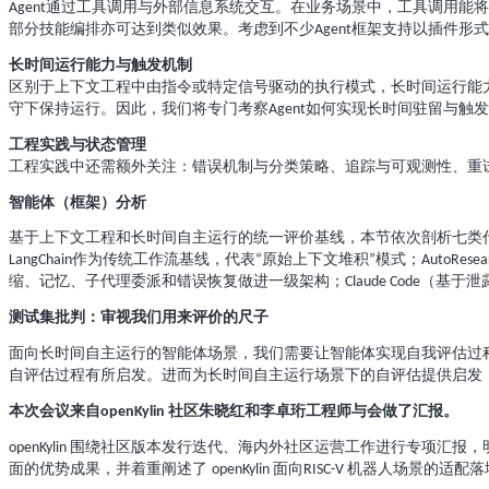
通过工具调用与外部信息系统交互。在业务场景中，工具调用能将
Agent
部分技能编排亦可达到类似效果。考虑到不少
框架支持以插件形式
Agent
长时间运行能力与触发机制
区别于上下文工程中由指令或特定信号驱动的执行模式，长时间运行能
守下保持运行。因此，我们将专门考察
如何实现长时间驻留与触发
Agent
工程实践与状态管理
工程实践中还需额外关注：错误机制与分类策略、追踪与可观测性、重
智能体（框架）分析
基于上下文工程和长时间自主运行的统一评价基线，本节依次剖析七类
作为传统工作流基线，代表
原始上下文堆积
模式；
LangChain
“
”
AutoResea
缩、记忆、子代理委派和错误恢复做进一级架构；
（基于泄
Claude Code
测试集批判：审视我们用来评价的尺子
面向长时间自主运行的智能体场景，我们需要让智能体实现自我评估过
自评估过程有所启发。进而为长时间自主运行场景下的自评估提供启发
本次会议来自
社区朱晓红和李卓珩工程师与会做了汇报。
openKylin
围绕社区版本发行迭代、海内外社区运营工作进行专项汇报，
openKylin
面的优势成果，并着重阐述了
面向
机器人场景的适配落
openKylin
RISC-V