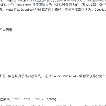
率、高性价比发展
大模型的路径，把训练成本降到极致，但对照美西
AI
行评估：①
是美国迄今为止评估过最强大的中国
模型，②
DeepSeek v4
AI
态：
将以
的研究方向为榜样；美国主流媒体认为：
Meta
DeepSeek
DeepSee
四大因素。
登顶，但也跻身于排行榜前列，这时
编程登顶得分为
Claude Opus 4.6/4.7
1
效果为：
→
→
→（
）。
1/20
1/30
1/60
1/100