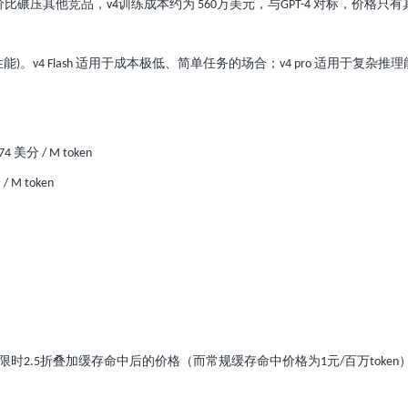
价比碾压其他竞品，
训练成本约为
万美元，与
对标，价格只有
v4
560
GPT-4
性能
。
适用于成本极低、简单任务的场合；
适用于复杂推理
)
v4 Flash
v4 pro
美分
.74
/ M token
分
/ M token
限时
折叠加缓存命中后的价格（而常规缓存命中价格为
元
百万
2.5
1
/
token