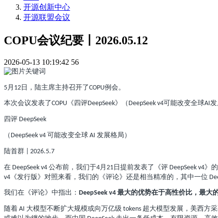
开源创新中心
开源联盟会议
COPU会议纪要丨2026.05.12
2026-05-13 10:19:42
56
月
日，陆主席主持召开了
例会。
5
12
COPU
本次会议发表了
《四评
》（
可能改变全球
发
COPU
DeepSeek
DeepSeek v4
AI
四评
DeepSeek
（
可能改变全球
发展格局）
DeepSeek v4
AI
陆首群
| 2026.5.7
在
公布前，我们于
月
日提前发表了《评
》的
DeepSeek v4
4
21
DeepSeek v4
《发行版》对照来看，我们的《评论》还是相当精准的，其中一位
v4
De
我们在《评论》中指出：
最大的优势在于高性价比，最大
DeepSeek v4
随着
大模型不断扩大规模或向万亿级
超大模型发展，美西方采
AI
tokens