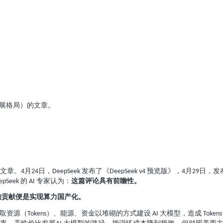
展格局）的文章。
文章。
月
日，
发布了《
预览版》，
月
日，发
4
24
DeepSeek
DeepSeek v4
4
29
的
专家认为：
这篇评论具有前瞻性。
epSeek
AI
的贡献便是实现算力国产化。
取资源（
）、能源、资金以堆砌的方式建设
大模型，造成
Tokens
AI
Token