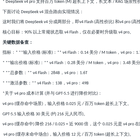
支持百万
超长上下文，长文本
场景性
* DeepSeek v4 pro
token (M)
/ RAG
下面讨论
混合路由实现情况：
DeepSeek v4
这时我们将
分成两部分，即
高性价比
和
高
DeepSeek v4
v4 Flash (
)
v4 pro (
核心目标：
以上常规状态取
，仅在必要时升级取
。
90%
v4 Flash
v4 pro
关键数据备查：
指标：
输入价格
标准
：
：
美分
，
：
* **
(
)
** v4 Flash
0.14
/ M token
v4 pro
1
输出价格
标准
：
：
美分
，
：
美
* **
(
)
** v4 Flash
0.28
/ M token
v4 pro
3.48
总参数：
：
，
：
* **
** v4 Flash
284B
v4 pro
1.6T
激活参数：
：
，
：
* **
** v4 Flash
13B
v4 pro
49B
关于
成本计算
并与
进行降价对比
：
*
v4 pro
(
GPT-5.5
)
缓存命中场景
，输入价格
元
百万
超长上下文。
v4 pro (
)
0.025
/
token
输入价格
美元
约
元人民币
。
GPT-5.5
30
(
216
)
缓存命中
降价
近
倍，这个
元是
在
v4 pro (
)
216 / 0.025 =
9000
0.025
v4 pro
缓存未命中场合
，输入价格
元
百万
超长上下文
。
v4 pro (
)
12
/
token (
)