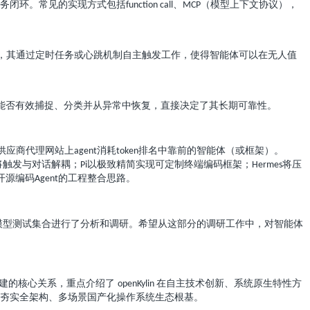
务闭环。常见的实现方式包括
、
（模型上下文协议），
function call
MCP
，其通过定时任务或心跳机制自主触发工作，使得智能体可以在无人值
能否有效捕捉、分类并从异常中恢复，直接决定了其长期可靠性。
供应商代理网站上
消耗
排名中靠前的智能体（或框架）。
agent
token
将触发与对话解耦；
以极致精简实现可定制终端编码框架；
将压
Pi
Hermes
开源编码
的工程整合思路。
Agent
模型测试集合进行了分析和调研。希望从这部分的调研工作中，对智能体
共建的核心关系，重点介绍了
在自主技术创新、系统原生特性方
openKylin
夯实全架构、多场景国产化操作系统生态根基。