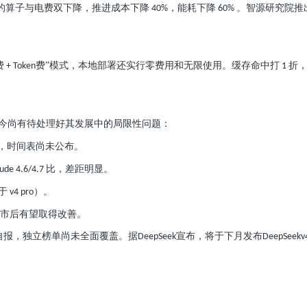
的算子与电费双下降，推进成本下降
，能耗下降
。智源研究院推
40%
60%
费
费”模式，本地部署还实行零费用和无限使用。缓存命中打
折
+ Token
1
今尚有待处理好其发展中的局限性问题：
，时间表尚未公布。
比，差距明显。
aude 4.6/4.7
于
）。
v4 pro
市后有望取得改善。
自报，独立榜单尚未全面覆盖。据
宣布，将于下月发布
DeepSeek
DeepSeekv
。