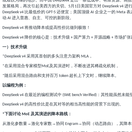
或难以为继的地步。而中国
走出一条低成本、有限资源、高效
DeepSeek
发展格局，再次引起美西方的关切。
月
日美国官方对
进
5
1
DeepSeek v4
比最低价的
还便宜；美国顶级
企业之一的
表
DeepSeek v4
GPT-5
AI
Meta
动
进入普惠、自主、可控的新阶段。
AI
将推动降本或提高性价比做到极致！
DeepSeek v4
降价的核心是：技术升级
国产算力
开源战略
市场扩张
DeepSeek v4
+
+
+
一）技术升级
采用其首创的多头注意力架构
，
*DeepSeek v4
MLA
在采用混合专家模型
及其演进时，不断改进其稀疏化机制，
*
MoE
随后采用混合路由和支持百万
超长上下文时，继续降本。
*
token
以编程为例：
在最近的编程测试中
：其性能虽然未能
DeepSeek v4
(SWE bench Verified)
的高性价比是在其对等的相当高性能的背景下出现的。
DeepSeek v4
下面讨论
及其演进的降本路线：
*
MoE
从激化参数量
→激化专家数→协同
→协同（动态路由），其降本
Engram