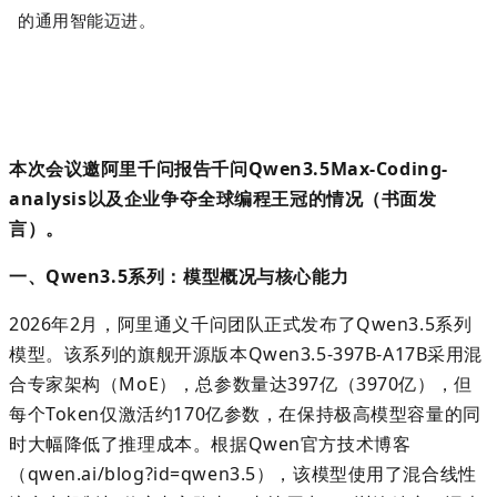
的通用智能迈进。
本次会议邀阿里千问报告千问
Qwen3.5Max-Coding-
analysis
以及企业争夺全球编程王冠的情况（书面发
言）。
一、
Qwen3.5
系列
：
模型概况与核心能力
2026
年
2
月
，
阿里通义千问团队正式发布
了
Qwen3.5
系列
模型
。
该系列的旗舰开源版本
Qwen3.5-397B-A17B
采用混
合专家架构（
MoE
），总参数量达
397
亿（
3970
亿），但
每个
Token
仅激活约
170
亿参数，在保持极高模型容量的同
时大幅降低了推理成本。根据
Qwen
官方技术博客
（
qwen.ai/blog?id=qwen3.5
），该模型使用了混合线性