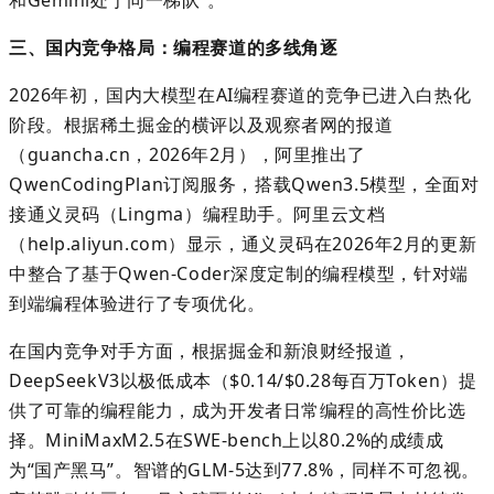
三、国内竞争格局：编程赛道的多线角逐
2026
年初，国内大模型在
AI
编程赛道的竞争已进入白热化
阶段。根据稀土掘金的横评以及观察者网的报道
（
guancha.cn
，
2026
年
2
月），阿里推出了
QwenCodingPlan
订阅服务，搭载
Qwen3.5
模型，全面对
接通义灵码（
Lingma
）编程助手。阿里云文档
（
help.aliyun.com
）显示，通义灵码在
2026
年
2
月的更新
中整合了基于
Qwen-Coder
深度定制的编程模型，针对端
到端编程体验进行了专项优化。
在国内竞争对手方面，根据掘金和新浪财经报道，
DeepSeekV3
以极低成本（
$0.14/$0.28
每百万
Token
）提
供了可靠的编程能力，成为开发者日常编程的高性价比选
择。
MiniMaxM2.5
在
SWE-bench
上以
80.2%
的成绩成
为
“
国产黑马
”
。智谱的
GLM-5
达到
77.8%
，同样不可忽视。