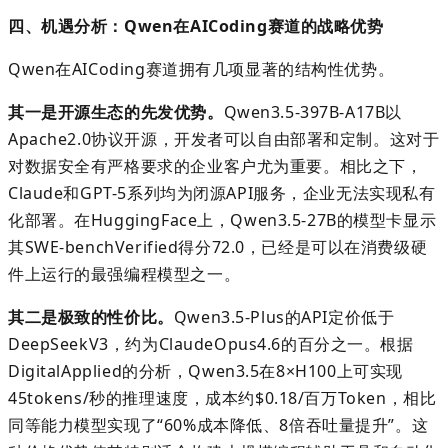
四、机遇分析：
Qwen
在
AICoding
赛道的战略优势
Qwen
在
AICoding
赛道拥有几项显著的结构性优势。
其一是开源生态的先发优势。
Qwen3.5-397B-A17B
以
Apache2.0
协议开源，开发者可以自由部署和定制。这对于
对数据安全有严格要求的企业客户尤为重要。相比之下，
Claude
和
GPT-5
系列均为闭源
API
服务，企业无法实现私有
化部署。在
HuggingFace
上，
Qwen3.5-27B
的模型卡显示
其
SWE-benchVerified
得分
72.0
，已经是可以在消费级硬
件上运行的最强编程模型之一。
其二是极致的性价比。
Qwen3.5-Plus
的
API
定价低于
DeepSeekV3
，约为
ClaudeOpus4.6
的百分之一。根据
DigitalApplied
的分析，
Qwen3.5
在
8×H100
上可实现
45tokens/
秒的推理速度，成本约
$0.18/
百万
Token
，相比
同等能力模型实现了
“
60%
成本降低、
8
倍吞吐量提升
”
。这