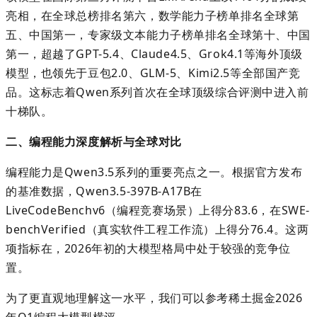
亮相，在全球总榜排名第六，数学能力子榜单排名全球第
五、中国第一，专家级文本能力子榜单排名全球第十、中国
第一，超越了
GPT-5.4
、
Claude4.5
、
Grok4.1
等海外顶级
模型，也领先于豆包
2.0
、
GLM-5
、
Kimi2.5
等全部国产竞
品。这标志着
Qwen
系列首次在全球顶级综合评测中进入前
十梯队。
二、编程能力深度解析与全球对比
编程能力是
Qwen3.5
系列的重要亮点之一。根据官方发布
的基准数据，
Qwen3.5-397B-A17B
在
LiveCodeBenchv6
（编程竞赛场景）上得分
83.
6
，
在
SWE-
benchVerified
（真实软件工程工作流）上得分
76.4
。这两
项指标在
，
2026
年初的大模型格局中处于较强的竞争位
置。
为了更直观地理解这一水平，我们可以参考稀土掘金
2026
年
Q1
编程大模型横评