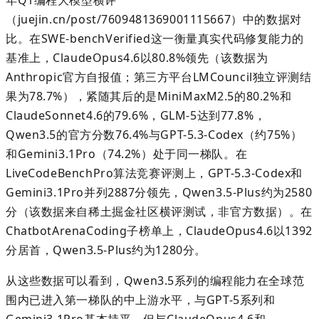
（
juejin.cn/post/7609481369001115667
）中的数据对
比。在
SWE-benchVerified
这一衡量真实代码修复能力的
基准上，
ClaudeOpus4.6
以
80.8%
领先（该数据为
Anthropic
官方自报值；第三方平台
LMCouncil
独立评测结
果为
78.7%
），紧随其后的是
MiniMaxM2.5
的
80.2%
和
ClaudeSonnet4.6
的
79.6%
，
GLM-5
达到
77.8%
，
Qwen3.5
的官方分数
76.4%
与
GPT-5.3-Codex
（约
75%
）
和
Gemini3.1Pro
（
74.2%
）处于同一梯队。在
LiveCodeBenchPro
算法竞赛评测上，
GPT-5.3-Codex
和
Gemini3.1Pro
并列
2887
分领先，
Qwen3.5-Plus
约为
2580
分（该数据来自稀土掘金社区横评测试，非官方数据）。在
ChatbotArenaCoding
子榜单上，
ClaudeOpus4.6
以
1392
分居首，
Qwen3.5-Plus
约为
1280
分。
从这些数据可以看到，
Qwen3.5
系列的编程能力在全球范
围内已进入第一梯队的中上游水平，与
GPT-5
系列和
Gemini3.1Pro
基本持平，但与
ClaudeOpus4.6
和