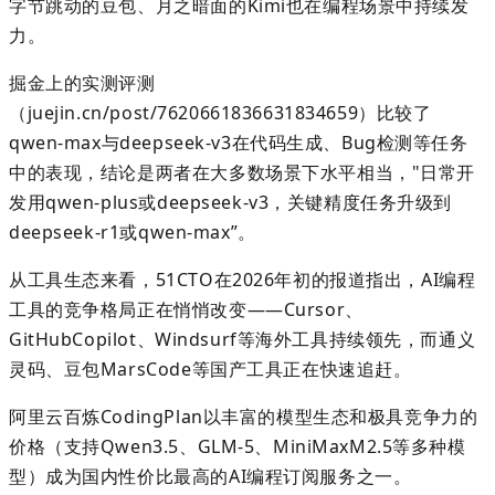
字节跳动的豆包、月之暗面的
Kimi
也在编程场景中持续发
力。
掘金上的实测评测
（
juejin.cn/post/7620661836631834659
）比较了
qwen-max
与
deepseek-v3
在代码生成、
Bug
检测等任务
中的表现，结论是两者在大多数场景下水平相当，
"
日常开
发用
qwen-plus
或
deepseek-v3
，关键精度任务升级到
deepseek-r1
或
qwen-max
”
。
从工具生态来看，
51CTO
在
2026
年初的报道指出，
AI
编程
工具的竞争格局正在悄悄改变
——Cursor
、
GitHubCopilot
、
Windsurf
等海外工具持续领先，而通义
灵码、豆包
MarsCode
等国产工具正在快速追赶。
阿里云百炼
CodingPlan
以丰富的模型生态和极具竞争力的
价格（支持
Qwen3.5
、
GLM-5
、
MiniMaxM2.5
等多种模
型）成为国内性价比最高的
AI
编程订阅服务之一。