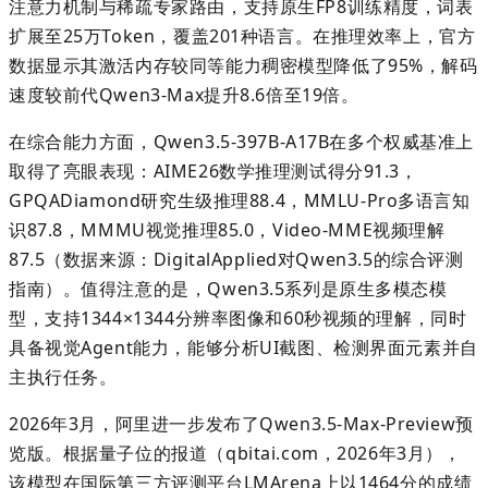
注意力机制与稀疏专家路由，支持原生
FP8
训练精度，词表
扩展至
25
万
Token
，覆盖
201
种语言。在推理效率上，官方
数据显示其激活内存较同等能力稠密模型降低
了
95%
，解码
速度较前代
Qwen3-Max
提升
8.6
倍至
19
倍。
在综合能力方面，
Qwen3.5-397B-A17B
在多个权威基准上
取得了亮眼表现：
AIME26
数学推理测试得分
91.3
，
GPQADiamond
研究生级推理
88.4
，
MMLU-Pro
多语言知
识
87.8
，
MMMU
视觉推理
85.0
，
Video-MME
视频理解
87.5
（数据来源：
DigitalApplied
对
Qwen3.5
的综合评测
指南）。值得注意的是，
Qwen3.5
系列是原生多模态模
型，支持
1344×1344
分辨率图像和
60
秒视频的理解
，
同时
具备视觉
Agent
能力，能够分析
UI
截图、检测界面元素并自
主执行任务。
2026
年
3
月，阿里进一步发布了
Qwen3.5-Max-Preview
预
览版。根据量子位的报道（
qbitai.com
，
2026
年
3
月），
该模型在国际第三方评测平台
LMArena
上以
1464
分的成绩