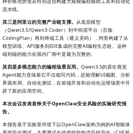
种价格优势使其特别适合构建大规模编程辅助工具和自动化
流水线。
其三是阿里云的完整产业链支撑。
从底层模型
（
Qwen3.5/Qwen3-Coder
）到中间层平台（百炼
CodingPlan
）再到终端工具（通义灵码），阿里构建了从
模型训练、
API
服务到
IDE
集成的完整
AI
编程生态链。这种
端到端的能力在国内厂商中是最为完整的。
其四是多模态能力的编程场景应用。
Qwen3.5
的原生视觉
Agent
能力意味着它不仅能写代码，还能理解
UI
截图、分析
界面布局、自动化测试，在前端开发和自动化运维场景中开
辟了新的应用空间。
本次会议发表袁怿关于
OpenClaw
安全风险的实验研究报
告。
本报告基于实验室环境下以
OpenClaw
架构为例的
AI
智能体
系统安全测试。
主要测试在传统的软件供应链安全（
CVE
漏