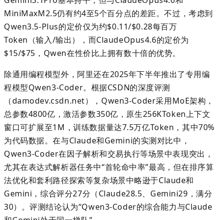
MiniMaxM2.5
仍有约
4
至
5
个百分点的差距。不过
，
考虑到
Qwen3.5-Plus
的定价仅为约
$0.11/$0.28
每百万
Token
（输入
/
输出），而
ClaudeOpus4.6
的定价为
$15/$75
，
Qwen
在性价比上拥有数十倍的优势。
除通用编程模型外，阿里还在
2025
年下半年推出了专用编
程模型
Qwen3-Coder
。根据
CSDN
的深度评测
（
damodev.csdn.net
），
Qwen3-Coder
采用
MoE
架构，
总参数
4800
亿，激活参数
350
亿，原生
256KToken
上下文
窗口可扩展至
1M
，训练数据量达
7.5
万亿
Token
，其中
70%
为代码数据。在与
Claude
和
Gemini
的实测对比中，
Qwen3-Coder
在因子解析和交易执行等场景中表现突出，
尤其在表达式解析器任务中
“
首轮命中率
”
最高，但在排序算
法优化和套利路径探索等复杂场景中略逊于
Claude
和
Gemini
，综合评分
27
分（
Claude28.5
、
Gemini29
，满分
30
）。评测结论认为
“
Qwen3-Coder
的综合能力与
Claude
和
Gemini
处于同一梯队
”
。