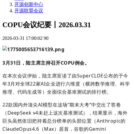
开源创新中心
开源联盟会议
COPU会议纪要丨2026.03.31
2026-03-31 17:00:02
90
3
月
31
日，陆主席主持召开
COPU
例会。
在本次会议伊始，陆主席宣读了由
SuperCL
DE
公布
的于今
年
3
月对全球
22
家
AI
企业进行六维度
（
横跨
数学推理、科学
推理、代码生成等）全面
综合基准测试的排行榜。
22
款
国
内
外
顶尖
AI
模型在
这场
“
期末大考
”
中交出了答卷
（
DeepSeek
v4
未赶上这次基准测试），结果显示，
海外
巨头
虽然
依旧把持着总分榜单的
头
部位置（
Anthropic
的
ClaudeOp
us4.
6
（
Max
）居首，谷歌的
Gemini