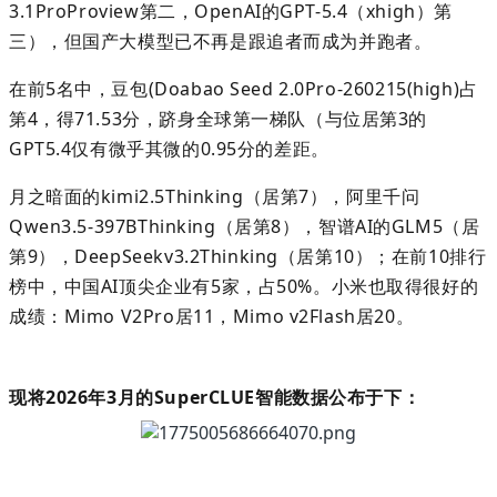
3.1ProProview
第二，
OpenAI
的
GPT-5.4
（
xhigh
）第
三），但国产大模型已不再是跟追者而成为并跑者。
在前
5
名中，豆包
(Doabao Seed 2.0Pro-260
2
15(high)
占
第
4
，得
7
1.53
分，跻身全球第一梯队（
与
位居
第
3
的
GPT5.4
仅有微乎其微的
0.95
分的差距
。
月之暗面的
kimi2.5
Thinking
（居第
7
），阿里
千
问
Qwen3.5-397BThinking
（居第
8
），
智谱
AI
的
GLM5
（居
第
9
）
，
DeepSeekv3.2Thinking
（居第
10
）
；
在前
10
排行
榜中，中国
AI
顶尖企业有
5
家，占
50%
。小米也取得很好的
成绩：
Mimo
V
2Pro
居
11
，
Mimo
v2Flash
居
20
。
现将
2026
年
3
月的
SuperCLU
E
智能数据
公布于下：