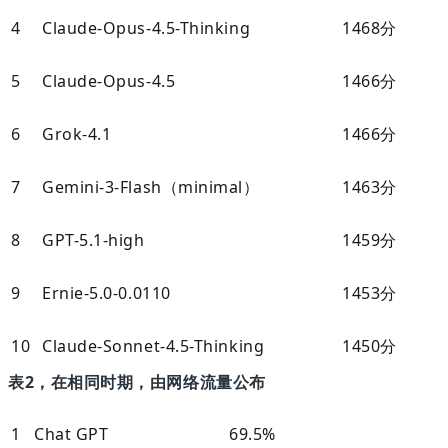
4
Claude-Opus-4.5-Thinking
1468分
5
Claude-Opus-4.5
1466分
6
Grok-4.1
1466分
7
Gemini-3-Flash（minimal）
1463分
8
GPT-5.1-high
1459分
9
Ernie-5.0-0.0110
1453分
10
Claude-Sonnet-4.5-Thinking
1450分
表
2，在相同时期，由网络流量公布
1
Chat GPT
69.5%