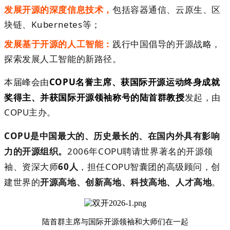
发展开源的深度信息技术，
包括容器通信
、
云原生
、
区
块链
、
Kubernetes
等；
发展基于开源的人工智能：
践行中国倡导的开源战略，
探索发展人工智能的新路径。
本届峰会
由
COPU
名誉主席
、
获国际开源运动终身成就
奖得主
、
并获国际开源领袖称号的陆首群教授
发起，由
COPU
主办
。
COPU
是中国最大的
、
历史最长的
、
在国内外具有影响
力的开源组织。
2006
年
COPU
聘请世界著名的开源领
袖
、
资深大师
60
人
，担任
COPU
智囊团的高级顾问，创
建世界的
开源高地
、
创新高地
、
科技高地
、
人才高地
。
陆首群主席与国际开源领袖和大师们在一起