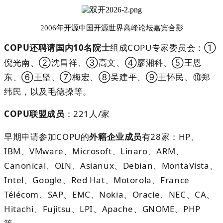
2006年开源中国开源世界高峰论坛嘉宾合影
COPU
还聘请国内
10
名院士
组成
COPU
专家委员会：①
倪光南
、
②沈昌祥
、
③高文
、
④廖湘科
、
⑤王恩
东
、
⑥王坚
、
⑦梅宏
、
⑧吴建平
、
⑨王怀民
、
⑩郑
纬民，以及毛德操等。
COPU
联盟成员
：
221
人
/家
早期申请参加COPU的
外籍企业成员
有28家：HP、
IBM、VMware、Microsoft、
Linaro
、ARM、
Canonical、OIN、Asianux、Debian、MontaVista、
Intel、Google、
Red Hat
、Motorola、France
Télécom、SAP、EMC、Nokia、Oracle、
NEC
、CA、
Hitachi、Fujitsu、LPI、Apache、GNOME、PHP