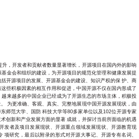
提升，开发者和贡献者数量显著增长，开源项目在国内外的影响
源基金会和组织的建设，为开源项目的规范化管理和健康发展提
括开源项目的发展、开源基金会的建设、知识产权的保 护、商
着这些积极因素的相互作用和促进，中国开源不仅在国内形成了
，越来越多的中国企业已经成为了开源生态的市场主体，积极投
量。 为更准确、客观、真实、完整地展现中国开源发展现状，由
东师范大学、国防 科技大学等
80
多家单位以及
102
位开源专家
技术创新和产业发展方面的显著 成就，并探讨当前所面临的机遇
源开发者及项目发展现状、开源重点领域发展现状、开源教育现
专 项研究，最后以附录的形式对开源大事记、开源专有名词、